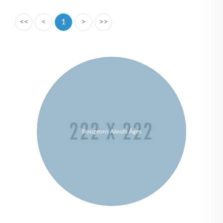
<<
<
1
>
>>
Bougeons Atouts Âges