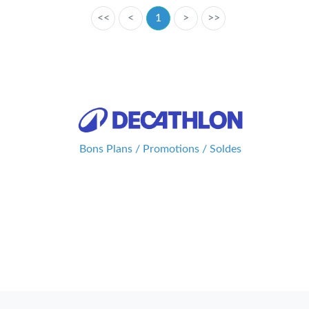
<<
<
1
>
>>
Bons Plans / Promotions / Soldes