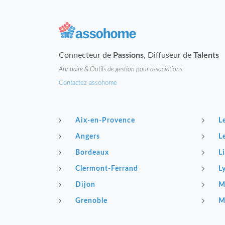
Connecteur de
Passions
, Diffuseur de
Talents
Annuaire & Outils de gestion pour associations
Contactez assohome
Aix-en-Provence
L
Angers
L
Bordeaux
Li
Clermont-Ferrand
L
Dijon
M
Grenoble
M