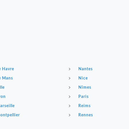
e Havre
Nantes
e Mans
Nice
lle
Nîmes
yon
Paris
arseille
Reims
ontpellier
Rennes