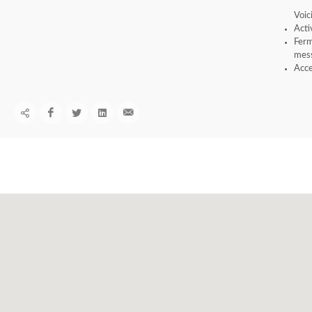
Voic
Acti
Ferm
mess
Acce