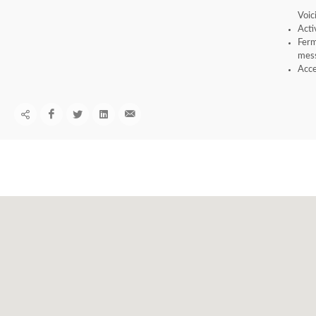
Voic
Acti
Ferm
mess
Acce