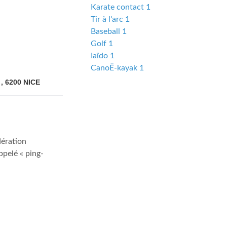
Karate contact 1
Tir à l'arc 1
Baseball 1
Golf 1
Iaïdo 1
CanoË-kayak 1
, 6200
NICE
dération
ppelé « ping-