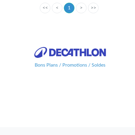
<<
<
1
>
>>
Bons Plans / Promotions / Soldes