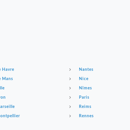
e Havre
Nantes
e Mans
Nice
lle
Nîmes
yon
Paris
arseille
Reims
ontpellier
Rennes