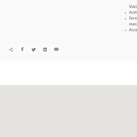
Voic
Acti
Ferm
mess
Acce