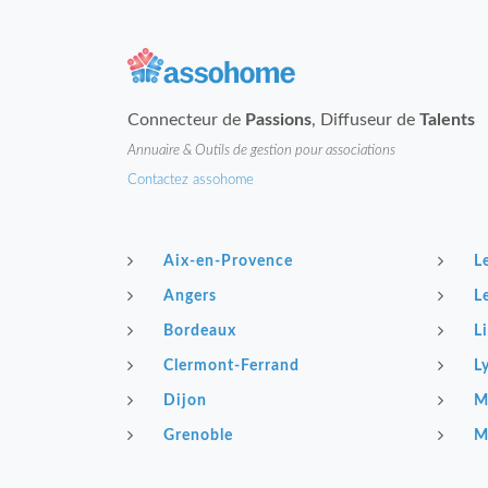
Connecteur de
Passions
, Diffuseur de
Talents
Annuaire & Outils de gestion pour associations
Contactez assohome
Aix-en-Provence
L
Angers
L
Bordeaux
Li
Clermont-Ferrand
L
Dijon
M
Grenoble
M