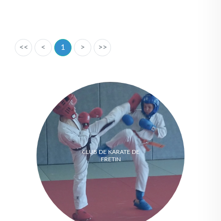
<<
<
1
>
>>
CLUB DE KARATE DE
FRETIN