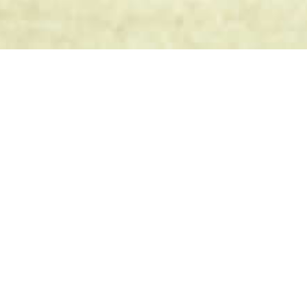
Connecteur de
Passions
, Diffuseur de
Talents
Annuaire & Outils de gestion pour associations
Contactez assohome