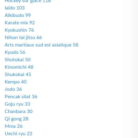
Hockey sur glace 118
Iaïdo 103
Aïkibudo 99
Karate mix 92
Kyokushin 76
Nihon tai jitsu 66
Arts martiaux sud est asiatique 58
Kyudo 56
Shotokai 50
Kinomichi 48
Shukokai 45
Kempo 40
Jodo 36
Pencak silat 36
Goju ryu 33
Chanbara 30
Qi gong 28
Mma 26
Uechi ryu 22