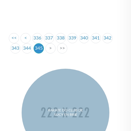
<<
<
336
337
338
339
340
341
342
343
344
345
>
>>
KARATE DO CLUB DE
SUCY EN BRIE