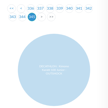
<<
<
336
337
338
339
340
341
342
343
344
345
>
>>
DECATHLON : Kimono
Karaté 100 Junior -
OUTSHOCK