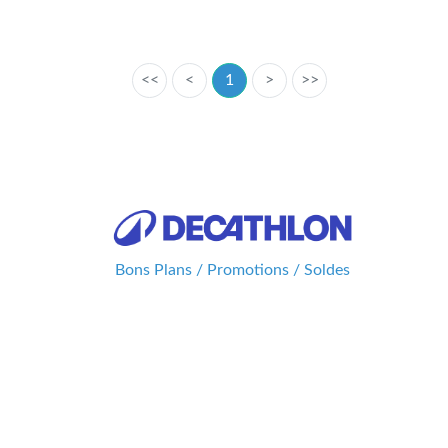
<<
<
1
>
>>
Bons Plans / Promotions / Soldes