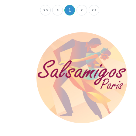
<<
<
1
>
>>