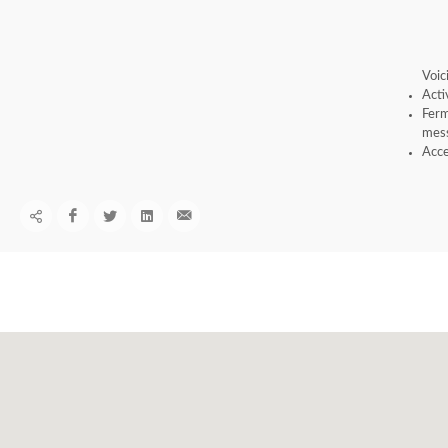
Voic
Acti
Ferm
mess
Acce