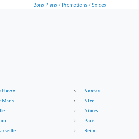
Bons Plans / Promotions / Soldes
e Havre
Nantes
e Mans
Nice
lle
Nîmes
yon
Paris
arseille
Reims