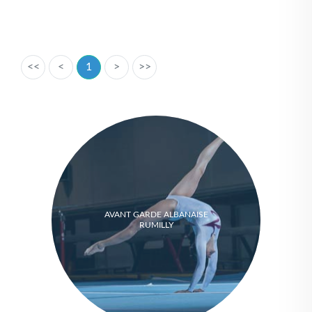
<<
<
1
>
>>
AVANT GARDE ALBANAISE
RUMILLY