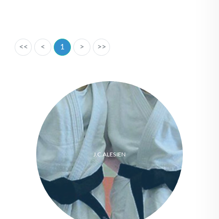
<<
<
1
>
>>
J.C.ALESIEN