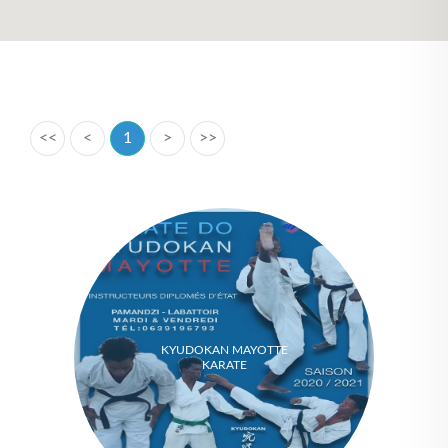
<<
<
1
>
>>
KYUDOKAN MAYOTTE
KARATE