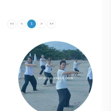
<<
<
1
>
>>
SPORTING KARATE CLUB