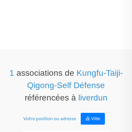
1
associations de
Kungfu-Taiji-
Qigong-Self Défense
référencées à
liverdun
Votre position ou adresse
Ville