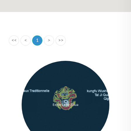
<<
<
1
>
>>
Ecole Long Zhua