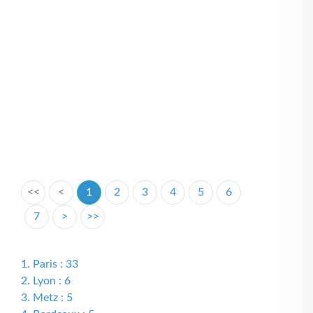
<<
<
1
2
3
4
5
6
7
>
>>
1. Paris : 33
2. Lyon : 6
3. Metz : 5