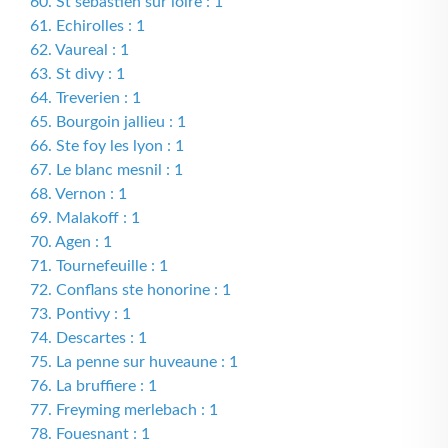
60. St sebastien sur loire : 1
61. Echirolles : 1
62. Vaureal : 1
63. St divy : 1
64. Treverien : 1
65. Bourgoin jallieu : 1
66. Ste foy les lyon : 1
67. Le blanc mesnil : 1
68. Vernon : 1
69. Malakoff : 1
70. Agen : 1
71. Tournefeuille : 1
72. Conflans ste honorine : 1
73. Pontivy : 1
74. Descartes : 1
75. La penne sur huveaune : 1
76. La bruffiere : 1
77. Freyming merlebach : 1
78. Fouesnant : 1