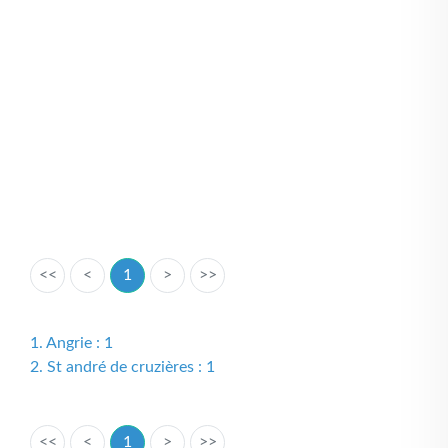
<<
<
1
>
>>
1. Angrie : 1
2. St andré de cruzières : 1
<<
<
1
>
>>