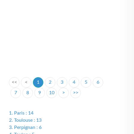
<<
<
1
2
3
4
5
6
7
8
9
10
>
>>
1. Paris : 14
2. Toulouse : 13
3. Perpignan : 6