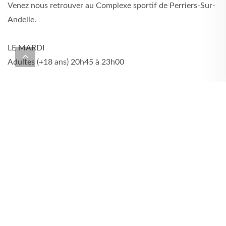
Venez nous retrouver au Complexe sportif de Perriers-Sur-
Andelle.
LE MARDI
Adultes (+18 ans) 20h45 à 23h00
LE JEUDI
Enfants (6-10 ans) 17h45 à 18h45
Jeunes (11-18 ans) 18h45 à 20h15
Adultes (+18 ans) 20h30 à 23h00
GALERIE