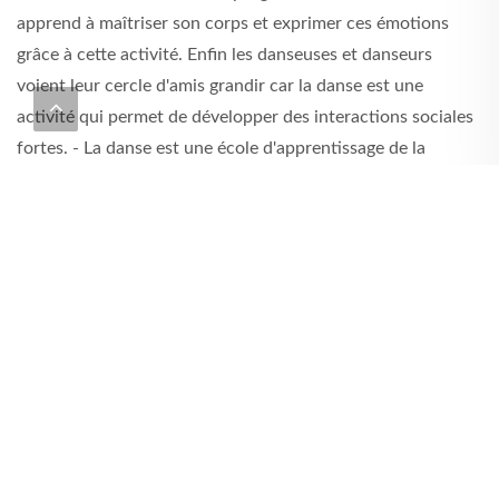
apprend à maîtriser son corps et exprimer ces émotions
grâce à cette activité. Enfin les danseuses et danseurs
voient leur cercle d'amis grandir car la danse est une
activité qui permet de développer des interactions sociales
fortes. - La danse est une école d'apprentissage de la
persévérance, l'auto-discipline, le respect, l'harmonie avec
soi-même et enfin l'écoute de ses partenaires dans le cas
des danses à 2.
Méthodologie
Les cours sont donnés à la Salle René Lazare de Targon tous
les mercredis de 19h30 à 21h15