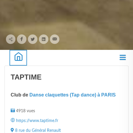
TAPTIME
Club de
Danse claquettes (Tap dance) à PARIS
4918 vues
https://www.taptime.fr
8 rue du Général Renault