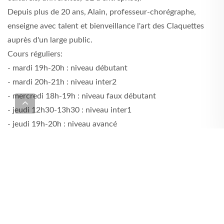
Depuis plus de 20 ans, Alain, professeur-chorégraphe,
enseigne avec talent et bienveillance l'art des Claquettes
auprès d'un large public.
Cours réguliers:
- mardi 19h-20h : niveau débutant
- mardi 20h-21h : niveau inter2
- mercredi 18h-19h : niveau faux débutant
- jeudi 12h30-13h30 : niveau inter1
- jeudi 19h-20h : niveau avancé
- samedi 10h30-11h30 : niveau inter1
Régulièrement dans l'année, des stages sont organisés pour
parfaire ses connaissances ou bien s'initier aux claquettes.
Méthodologie