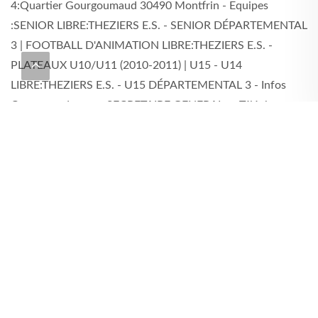
4:Quartier Gourgoumaud 30490 Montfrin - Equipes
:SENIOR LIBRE:THEZIERS E.S. - SENIOR DÉPARTEMENTAL
3 | FOOTBALL D'ANIMATION LIBRE:THEZIERS E.S. -
PLATEAUX U10/U11 (2010-2011) | U15 - U14
LIBRE:THEZIERS E.S. - U15 DÉPARTEMENTAL 3 - Infos
Correspondances : SECRETAIRE GENERAL : - Téléphone :
0619860872 | TRESORIER : - Téléphone : 0619860872 -
Portable : 0613974585 | CO-PRESIDENT : - Téléphone :
0619860872 - Portable : 0613974585 - Téléphone :
0619860872
GALERIE