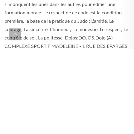
s'imbriquent les unes dans les autres pour édifier une
formation morale. Le respect de ce code est la condition
première, la base de la pratique du Judo : L'amitié, Le
courage, La sincérité, L'honneur, La modestie, Le respect, Le
contrôle de soi, La politesse. Dojos:DOJOS,Dojo (A)
COMPLEXE SPORTIF MADELEINE - 1 RUE DES EPARGES,
28000 CHARTRES,LUNDI 18:30 19:45 Judo Compétition /
Entrainement,LUNDI 18:30 19:45 Judo Compétition /
Entrainement,Dojo (B) DOJO PARC DES VAUROUX - RUE
SALVADOR ALLENDE, 28300 MAINVILLIERS
GALERIE