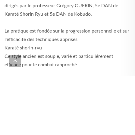
dirigés par le professeur Grégory GUERIN, 5e DAN de
Karaté Shorin Ryu et 5e DAN de Kobudo.
La pratique est fondée sur la progression personnelle et sur
l'efficacité des techniques apprises.
Karaté shorin-ryu
Ce style ancien est souple, varié et particuliérement
efficace pour le combat rapproché.
Kobudo d'Okinawa
Art de manier les armes, cette discipline propose un grand
panel d'armes différentes.
Quatre armes de base sont pratiquées dans les débuts :
Bo
Sai