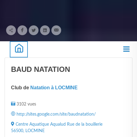
BAUD NATATION
Club de
Natation à LOCMINE
3102 vues
http://sites.google.com/site/baudnatation/
Centre Aquatique Aqualud Rue de la bouillerie
56500, LOCMINE