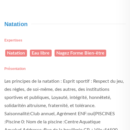
Natation
Expertises
Natation
Eau libre
Nagez Forme Bien-être
Présentation
Les principes de la natation : Esprit sportif : Respect du jeu,
des règles, de soi-même, des autres, des institutions
sportives et publiques, Loyauté, intégrité, honnêteté,
solidaritén altruisme, fraternité, et tolérance.
Saisonnalité:Club annuel, Agrément ENF:oui|PISCINES
:Piscine 0: Nom de la piscine :Centre Aquatique
Aqualud,Addresse :Rue de la bouillerie,CP + Vile :56500