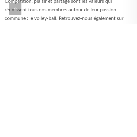
Compétition, plaisir et partage sont les valeurs qui
réunissent tous nos membres autour de leur passion
commune : le volley-ball. Retrouvez-nous également sur
https://www.facebook.com/BUXY-Volley-Team-
1720836124893559/
GALERIE