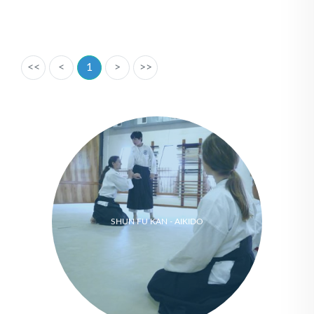
<<
<
1
>
>>
SHUN FU KAN - AIKIDO