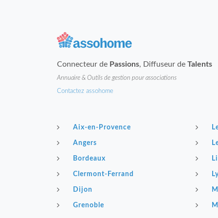
Connecteur de
Passions
, Diffuseur de
Talents
Annuaire & Outils de gestion pour associations
Contactez assohome
Aix-en-Provence
L
Angers
L
Bordeaux
Li
Clermont-Ferrand
L
Dijon
M
Grenoble
M