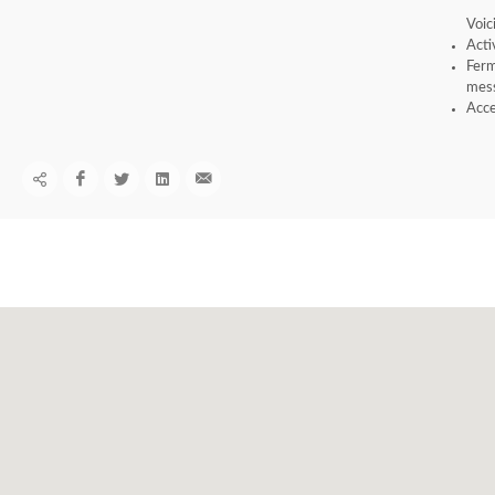
Voic
Acti
Ferm
mess
Acce