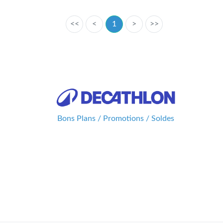
<<
<
1
>
>>
Bons Plans / Promotions / Soldes