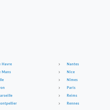
e Havre
Nantes
e Mans
Nice
lle
Nîmes
yon
Paris
arseille
Reims
ontpellier
Rennes