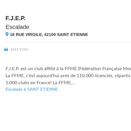
F.J.E.P.
Escalade
16 RUE VIRGILE, 42100
SAINT ETIENNE
3441 VUES
F.J.E.P. est un club affilié à la FFME (Fédération Française M
La FFME, c’est aujourd’hui près de 110.000 licenciés, répartis
1.000 clubs en France! La FFME,...
Escalade à SAINT ETIENNE