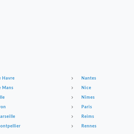
e Havre
Nantes
e Mans
Nice
lle
Nîmes
yon
Paris
arseille
Reims
ontpellier
Rennes