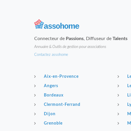
Connecteur de
Passions
, Diffuseur de
Talents
Annuaire & Outils de gestion pour associations
Contactez assohome
Aix-en-Provence
L
Angers
L
Bordeaux
Li
Clermont-Ferrand
L
Dijon
M
Grenoble
M