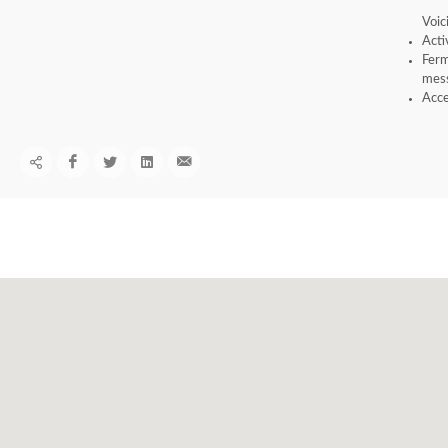
Voic
Acti
Ferm
mess
Acce