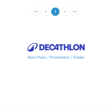
<<
<
1
>
>>
Bons Plans / Promotions / Soldes