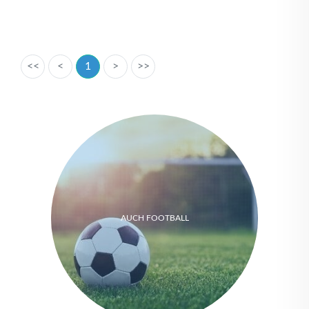
<<
<
1
>
>>
AUCH FOOTBALL