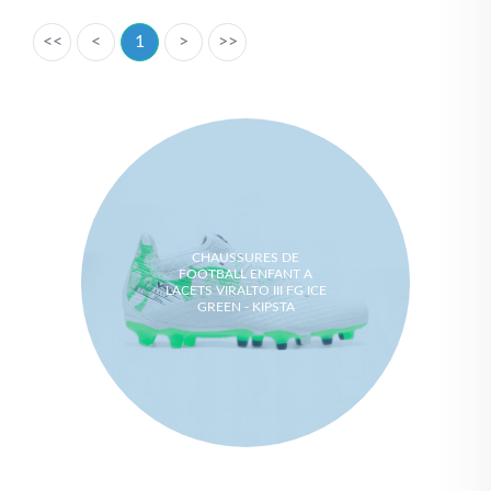
<<
<
1
>
>>
CHAUSSURES DE
FOOTBALL ENFANT A
LACETS VIRALTO III FG ICE
GREEN - KIPSTA