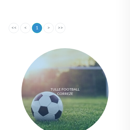
<<
<
1
>
>>
TULLE FOOTBALL
CORREZE