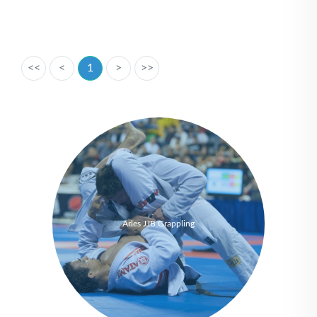
<<
<
1
>
>>
Arles JJB Grappling