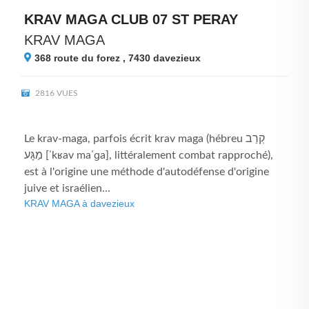
KRAV MAGA CLUB 07 ST PERAY
KRAV MAGA
368 route du forez , 7430
davezieux
2816 VUES
Le krav-maga, parfois écrit krav maga (hébreu קְרַב
מַגָּע [ˈkʁav maˈɡa], littéralement combat rapproché),
est à l'origine une méthode d'autodéfense d'origine
juive et israélien...
KRAV MAGA à davezieux