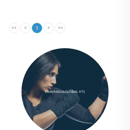
<<
<
1
>
>>
KRAVMAGAGLOBAL 971