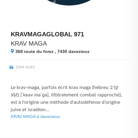
KRAVMAGAGLOBAL 971
KRAV MAGA
368 route du forez , 7430
davezieux
2509 VUES
Le krav-maga, parfois écrit krav maga (hébreu קְרַב
מַגָּע [ˈkʁav maˈɡa], littéralement combat rapproché),
est à l'origine une méthode d'autodéfense d'origine
juive et israélien...
KRAV MAGA à davezieux