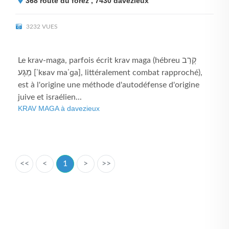
368 route du forez , 7430
davezieux
3232 VUES
Le krav-maga, parfois écrit krav maga (hébreu קְרַב
מַגָּע [ˈkʁav maˈɡa], littéralement combat rapproché),
est à l'origine une méthode d'autodéfense d'origine
juive et israélien...
KRAV MAGA à davezieux
<<
<
1
>
>>