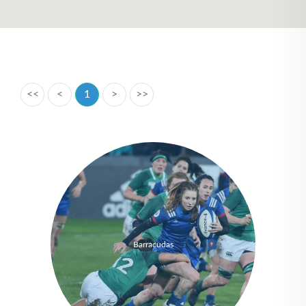
<<
<
1
>
>>
Barracudas