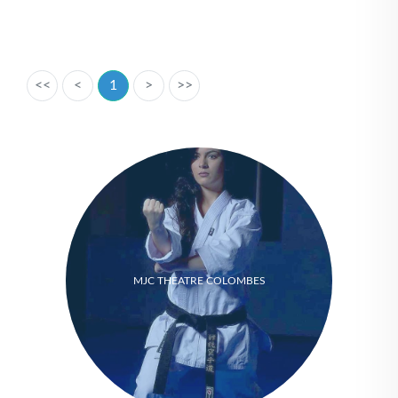
<<
<
1
>
>>
MJC THEATRE COLOMBES