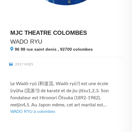
MJC THEATRE COLOMBES
WADO RYU
96 98 rue saint denis , 92700
colombes
2317 VUES
Le Wadō-ryū (和道流, Wadō-ryū?) est une école
(ryūha (流派?)) de karaté et de jiu-jitsu1,2,3. Son
fondateur est Hironori Ōtsuka (1892-1982),
meijin4,5. Au Japon même, cet art martial est...
WADO RYU à colombes