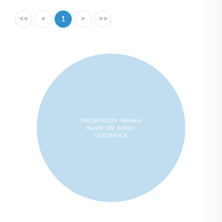
<<
<
1
>
>>
DECATHLON : Kimono
Karaté 100 Junior -
OUTSHOCK