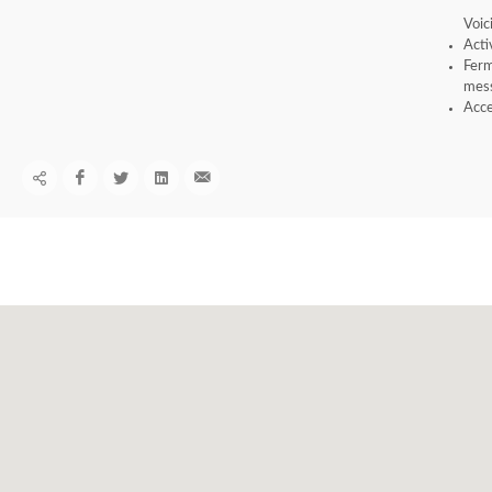
Voic
Acti
Ferm
mess
Acce