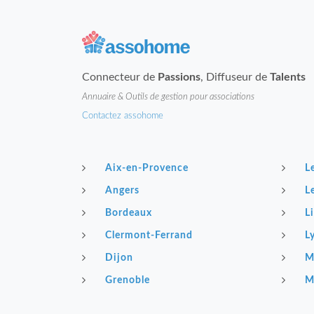
Connecteur de
Passions
, Diffuseur de
Talents
Annuaire & Outils de gestion pour associations
Contactez assohome
Aix-en-Provence
L
Angers
L
Bordeaux
Li
Clermont-Ferrand
L
Dijon
M
Grenoble
M