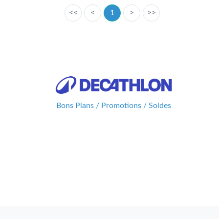
<<
<
1
>
>>
Bons Plans / Promotions / Soldes