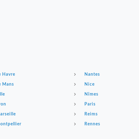
e Havre
Nantes
e Mans
Nice
lle
Nîmes
yon
Paris
arseille
Reims
ontpellier
Rennes