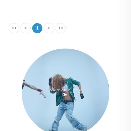
<<
<
1
>
>>
Ecole de danse Bernard
Klein