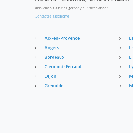
Connecteur de
Passions
, Diffuseur de
Talents
Annuaire & Outils de gestion pour associations
Contactez assohome
Aix-en-Provence
L
Angers
L
Bordeaux
Li
Clermont-Ferrand
L
Dijon
M
Grenoble
M