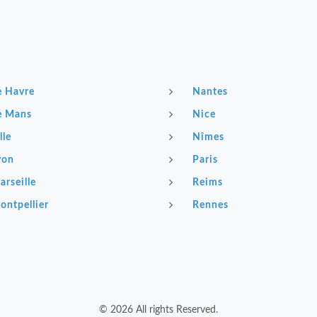
e Havre
Nantes
e Mans
Nice
lle
Nîmes
yon
Paris
arseille
Reims
ontpellier
Rennes
© 2026 All rights Reserved.