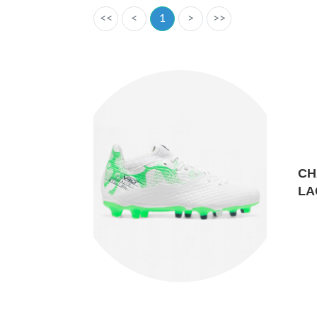
<<
<
1
>
>>
CH
LA