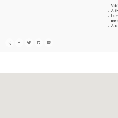
Voic
Acti
Ferm
mess
Acce