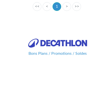
<<
<
1
>
>>
Bons Plans / Promotions / Soldes