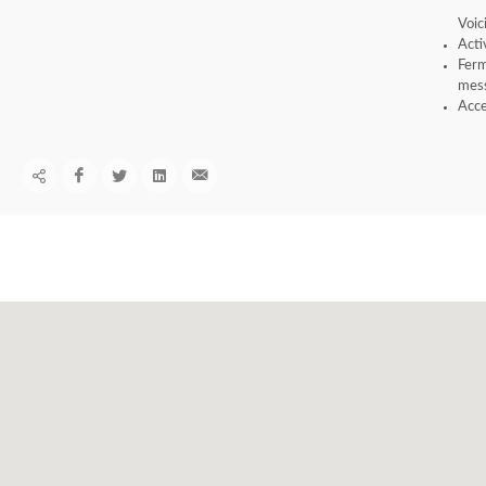
Voic
Acti
Ferm
mess
Acce