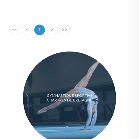
<<
<
1
>
>>
GYMNASTIQUE SPORTIVE
CHARTRES DE BRETAGNE