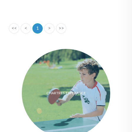
<<
<
1
>
>>
CHARTRES ESPERANCE