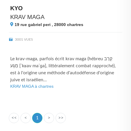
KYO
KRAV MAGA
19 rue gabriel peri , 28000
chartres
3001 VUES
Le krav-maga, parfois écrit krav maga (hébreu קְרַב
מַגָּע [ˈkʁav maˈɡa], littéralement combat rapproché),
est à l'origine une méthode d'autodéfense d'origine
juive et israélien...
KRAV MAGA à chartres
<<
<
1
>
>>