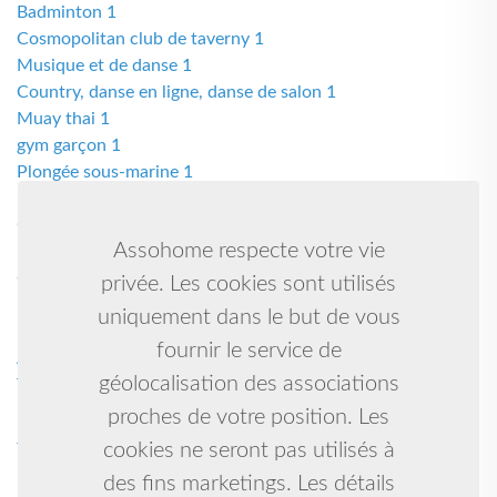
Badminton 1
Cosmopolitan club de taverny 1
Musique et de danse 1
Country, danse en ligne, danse de salon 1
Muay thai 1
gym garçon 1
Plongée sous-marine 1
Baby gym 1
Course à pied 1
Assohome respecte votre vie
Kenpo 1
Gr geg danse 1
privée. Les cookies sont utilisés
Benjamin 1
uniquement dans le but de vous
Karate shorin ryu / kobudo 1
fournir le service de
Animation 1
géolocalisation des associations
Tir à l’arc 1
Karate 1
proches de votre position. Les
Judo - taiso 1
cookies ne seront pas utilisés à
Moussa 1
des fins marketings. Les détails
Krav 1