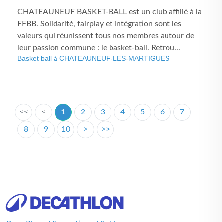
CHATEAUNEUF BASKET-BALL est un club affilié à la
FFBB. Solidarité, fairplay et intégration sont les
valeurs qui réunissent tous nos membres autour de
leur passion commune : le basket-ball. Retrou...
Basket ball à CHATEAUNEUF-LES-MARTIGUES
<<
<
1
2
3
4
5
6
7
8
9
10
>
>>