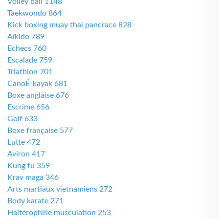
Volley ball 1148
Taekwondo 864
Kick boxing muay thai pancrace 828
Aïkido 789
Echecs 760
Escalade 759
Triathlon 701
CanoË-kayak 681
Boxe anglaise 676
Escrime 656
Golf 633
Boxe française 577
Lutte 472
Aviron 417
Kung fu 359
Krav maga 346
Arts martiaux vietnamiens 272
Body karate 271
Haltérophilie musculation 253