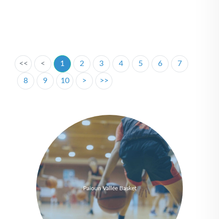
<<
<
1
2
3
4
5
6
7
8
9
10
>
>>
Païoun Vallée Basket