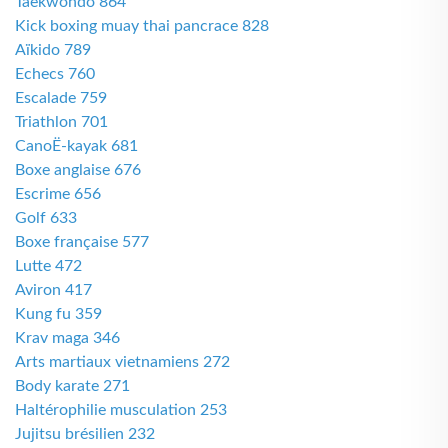
Taekwondo 864
Kick boxing muay thai pancrace 828
Aïkido 789
Echecs 760
Escalade 759
Triathlon 701
CanoË-kayak 681
Boxe anglaise 676
Escrime 656
Golf 633
Boxe française 577
Lutte 472
Aviron 417
Kung fu 359
Krav maga 346
Arts martiaux vietnamiens 272
Body karate 271
Haltérophilie musculation 253
Jujitsu brésilien 232