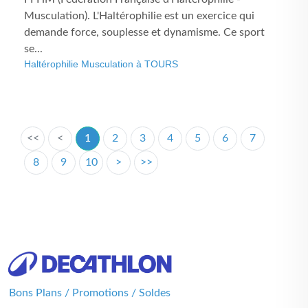
Musculation). L'Haltérophilie est un exercice qui
demande force, souplesse et dynamisme. Ce sport
se...
Haltérophilie Musculation à TOURS
<<
<
1
2
3
4
5
6
7
8
9
10
>
>>
Bons Plans / Promotions / Soldes