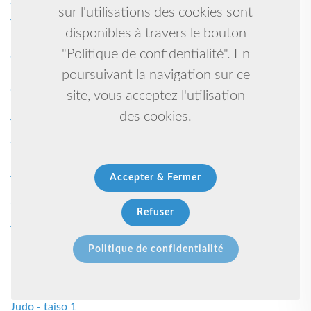
Victore 1
sur l'utilisations des cookies sont
Tir a l'arc 1
disponibles à travers le bouton
Parents d'élèves 1
"Politique de confidentialité". En
Centre de loisirs 1
Multisport et pratique d'entretien 1
poursuivant la navigation sur ce
Club de cyclisme 1
site, vous acceptez l'utilisation
Bourse vêtements enfants jouets puériculture 1
des cookies.
Tennis table 1
Soar 1
Badinfenouillet 1
Arts martiaux artistiques 1
Accepter & Fermer
Budo taijutsu -ninjutsu 1
Triatlhon 1
Refuser
Athletisme 1
Moussa 1
Politique de confidentialité
Mediateur boxe française 1
Karate 1
Krav 1
Judo - taiso 1