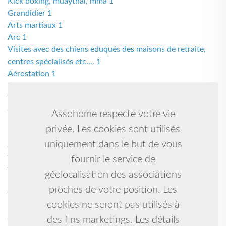
Kick boxing, muaythai, mma 1
Grandidier 1
Arts martiaux 1
Arc 1
Visites avec des chiens eduqués des maisons de retraite,
centres spécialisés etc.... 1
Aérostation 1
Karate shito ryu 1
Trois activités proposées la marqueterie , un atelier de
création artistique , un atelier découverte des vins 1
Assohome respecte votre vie
Karate do, karaté défense personnel, taï chi chuan, qi gong,
privée. Les cookies sont utilisés
para karaté et para karaté adapté, sport santé et sport bien
uniquement dans le but de vous
être 1
Triathlon 1
fournir le service de
Taïboxing 1
géolocalisation des associations
Danse contemporaine rurbaine 1
proches de votre position. Les
Tous sport 1
cookies ne seront pas utilisés à
Mma kick boxing k1 pancrace 1
Causette 1
des fins marketings. Les détails