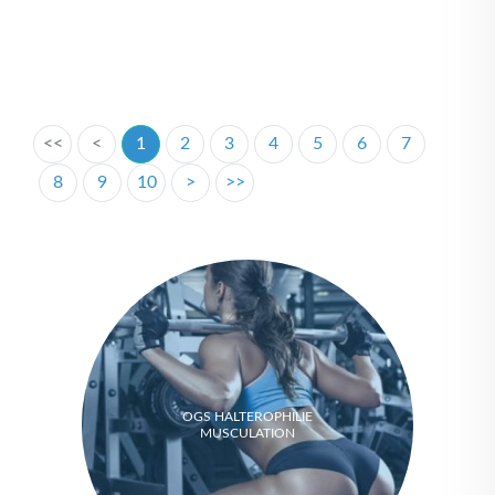
<<
<
1
2
3
4
5
6
7
8
9
10
>
>>
OGS HALTEROPHILIE
MUSCULATION