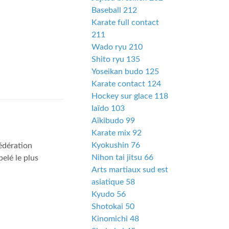
Baseball 212
Karate full contact
211
Wado ryu 210
Shito ryu 135
Yoseikan budo 125
Karate contact 124
Hockey sur glace 118
Iaïdo 103
Aïkibudo 99
Karate mix 92
Kyokushin 76
édération
Nihon tai jitsu 66
elé le plus
Arts martiaux sud est
asiatique 58
Kyudo 56
Shotokai 50
Kinomichi 48