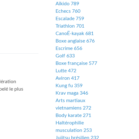
Aïkido 789
Echecs 760
Escalade 759
Triathlon 701
CanoË-kayak 681
Boxe anglaise 676
Escrime 656
Golf 633
Boxe française 577
Lutte 472
Aviron 417
ération
Kung fu 359
elé le plus
Krav maga 346
Arts martiaux
vietnamiens 272
Body karate 271
Haltérophilie
musculation 253
Jujitsu brésilien 232