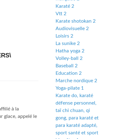
Karaté 2
Vtt 2
Karate shotokan 2
Audiovisuelle 2
Loisirs 2
La sunike 2
Hatha yoga 2
ERS\
Volley-ball 2
Baseball 2
Education 2
Marche nordique 2
Yoga-pilate 1
Karate do, karaté
défense personnel,
lié à la
taï chi chuan, qi
 glace, appelé le
gong, para karaté et
para karaté adapté,
sport santé et sport