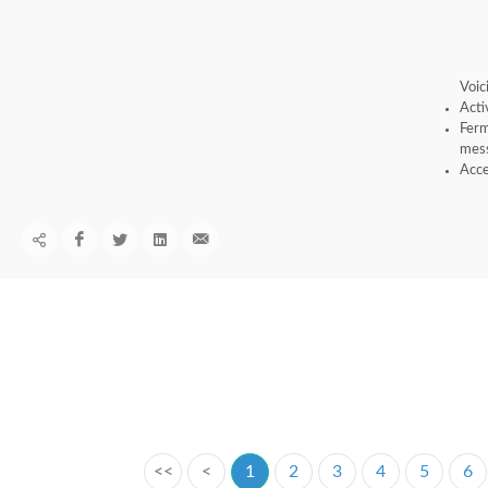
Voic
Acti
Ferm
mess
Acce
<<
<
1
2
3
4
5
6