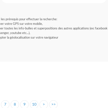
i les prérequis pour effectuer la recherche:
ver votre GPS sur votre mobile,
er toutes les info-bulles et superpositions des autres applications (ex: facebook
enger, youtube etc...),
pter la géolocalisation sur votre navigateur
7
8
9
10
>
>>