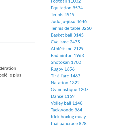
Football 11032
Equitation 8534
Tennis 4919
Judo ju-jitsu 4646
Tennis de table 3260
Basket ball 3145
Cyclisme 2475
Athlétisme 2129
Badminton 1963
Shotokan 1702
dération
Rugby 1656
elé le plus
Tir à l'arc 1463
Natation 1322
Gymnastique 1207
Danse 1169
Volley ball 1148
Taekwondo 864
Kick boxing muay
thai pancrace 828