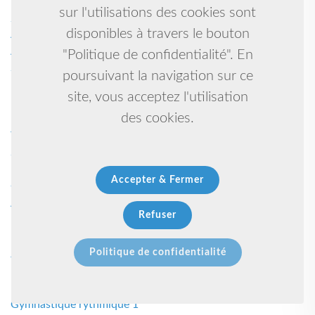
Marche nordic 1
sur l'utilisations des cookies sont
/ 1
disponibles à travers le bouton
Arts martiaux 1
Arts plastiques 1
"Politique de confidentialité". En
Sports 1
poursuivant la navigation sur ce
10 1
site, vous acceptez l'utilisation
Prevention 1
des cookies.
Boxen 1
Tennis 1
Self défense /penchak silat 1
Basket-ball 1
Accepter & Fermer
Gymnastique artistique 1
Athletisme 1
Refuser
Kungfu-taiji-qigong-self défense 1
Lutte libre 1
Politique de confidentialité
Judo ju-jitsu brésilien 1
Lutte bretonne 1
Boutique solidaire 1
Gymnastique rythmique 1