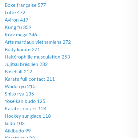
Boxe française 577
Lutte 472
Aviron 417
Kung fu 359
Krav maga 346
Arts martiaux vietnamiens 272
Body karate 271
Haltérophilie musculation 253
Jujitsu brésilien 232
Baseball 212
Karate full contact 211
Wado ryu 210
Shito ryu 135
Yoseikan budo 125
Karate contact 124
Hockey sur glace 118
Iaïdo 103
Aïkibudo 99