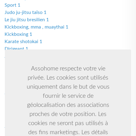
Sport 1
Judo ju-jitsu taïso 1
Le jiu jitsu bresilien 1
Kickboxing, mma , muaythai 1
Kickboxing 1
Karate shotokai 1
Dirigeant 1
Attaquant 1
Karate goju ryu 1
Assohome respecte votre vie
Danse claquettes (tap dance) 1
privée. Les cookies sont utilisés
Boxe anglaise, muay thaï, kick boxing 1
Muay thai kick boxing k1 1
uniquement dans le but de vous
Jujitsu 1
fournir le service de
Kung fu enfants 1
géolocalisation des associations
Musique arabo-andalouse 1
proches de votre position. Les
Foot 1
Marche athlétique 1
cookies ne seront pas utilisés à
Wing chun kung fu 1
des fins marketings. Les détails