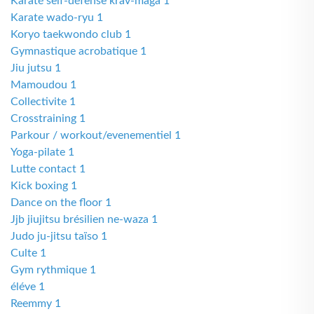
Karaté self-défense krav-maga 1
Karate wado-ryu 1
Koryo taekwondo club 1
Gymnastique acrobatique 1
Jiu jutsu 1
Mamoudou 1
Collectivite 1
Crosstraining 1
Parkour / workout/evenementiel 1
Yoga-pilate 1
Lutte contact 1
Kick boxing 1
Dance on the floor 1
Jjb jiujitsu brésilien ne-waza 1
Judo ju-jitsu taïso 1
Culte 1
Gym rythmique 1
éléve 1
Reemmy 1