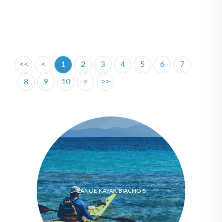
<<
<
1
2
3
4
5
6
7
8
9
10
>
>>
CANOE KAYAK BIACHOIS