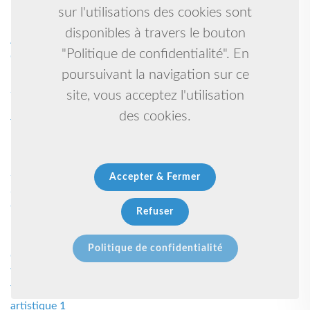
Lutte libre 1
sur l'utilisations des cookies sont
Kungfu-taiji-qigong-self défense 1
disponibles à travers le bouton
Athletisme 1
"Politique de confidentialité". En
Gymnastique artistique 1
Basket-ball 1
poursuivant la navigation sur ce
Self défense /penchak silat 1
site, vous acceptez l'utilisation
Boxen 1
des cookies.
Tennis 1
Prevention 1
10 1
Sports 1
Accepter & Fermer
Scout 1
Cso 1
Refuser
Karate, self defense, ju jitsu, arts martiaux, kobudo, arts
martiaux 1
Politique de confidentialité
Gynmastique 1
Taekwondo hapkido self defense 1
Yoga, accompagnement énergétique, chamanique,
artistique 1