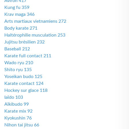
Aviron 417
Kung fu 359
Krav maga 346
Arts martiaux vietnamiens 272
Body karate 271
Haltérophilie musculation 253
Jujitsu brésilien 232
Baseball 212
Karate full contact 211
Wado ryu 210
Shito ryu 135
Yoseikan budo 125
Karate contact 124
Hockey sur glace 118
Iaïdo 103
Aïkibudo 99
Karate mix 92
Kyokushin 76
Nihon tai jitsu 66