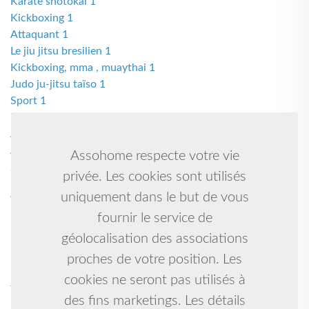
Karate shotokai 1
Kickboxing 1
Attaquant 1
Le jiu jitsu bresilien 1
Kickboxing, mma , muaythai 1
Judo ju-jitsu taïso 1
Sport 1
Escrime sportive et loisirs 1
Arts plastiques 1
Arts martiaux 1
Assohome respecte votre vie
/ 1
privée. Les cookies sont utilisés
Marche nordic 1
uniquement dans le but de vous
Wing chun kung fu 1
Foot 1
fournir le service de
Kung fu enfants 1
géolocalisation des associations
Musique arabo-andalouse 1
proches de votre position. Les
Marche athlétique 1
cookies ne seront pas utilisés à
Jujitsu 1
Muay thai kick boxing k1 1
des fins marketings. Les détails