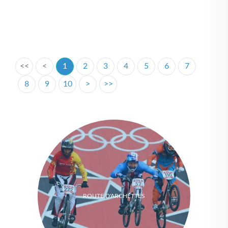
<<
<
1
2
3
4
5
6
7
8
9
10
>
>>
ROUTE D'ARCHETTES