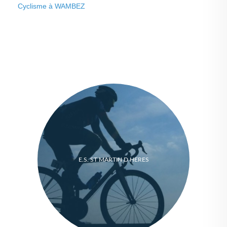
Cyclisme à WAMBEZ
E.S. ST MARTIN D HERES