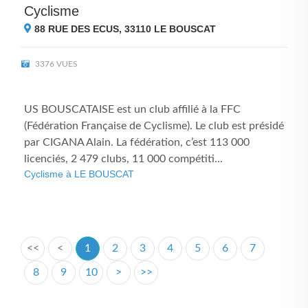
Cyclisme
88 RUE DES ECUS, 33110
LE BOUSCAT
3376 VUES
US BOUSCATAISE est un club affilié à la FFC
(Fédération Française de Cyclisme). Le club est présidé
par CIGANA Alain. La fédération, c’est 113 000
licenciés, 2 479 clubs, 11 000 compétiti...
Cyclisme à LE BOUSCAT
<<
<
1
2
3
4
5
6
7
8
9
10
>
>>