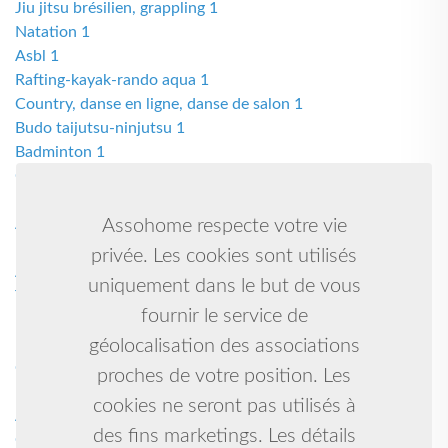
Jiu jitsu brésilien, grappling 1
Natation 1
Asbl 1
Rafting-kayak-rando aqua 1
Country, danse en ligne, danse de salon 1
Budo taijutsu-ninjutsu 1
Badminton 1
Cosmopolitan club de taverny 1
Humanitaire et culturelle 1
Assistante 1
Assohome respecte votre vie
Musique et de danse 1
privée. Les cookies sont utilisés
Anglais sportif multisports 1
uniquement dans le but de vous
Tennis de table gilles de retz 1
fournir le service de
Boxe française ; kick-boxing 1
Kick boxing, muaythai, mma 1
géolocalisation des associations
Grandidier 1
proches de votre position. Les
Basket 1
cookies ne seront pas utilisés à
Arts martiaux 1
des fins marketings. Les détails
Georges 1