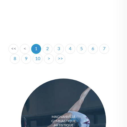
<<
<
1
2
3
4
5
6
7
8
9
10
>
>>
MAGNANVILLE
GYMNASTIQUE
ARTISTIQUE