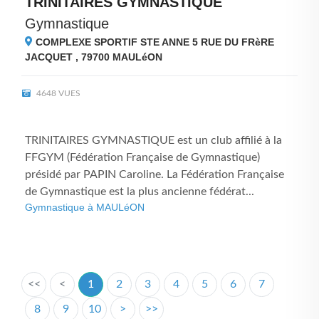
TRINITAIRES GYMNASTIQUE
Gymnastique
COMPLEXE SPORTIF STE ANNE 5 RUE DU FRèRE
JACQUET , 79700
MAULéON
4648 VUES
TRINITAIRES GYMNASTIQUE est un club affilié à la
FFGYM (Fédération Française de Gymnastique)
présidé par PAPIN Caroline. La Fédération Française
de Gymnastique est la plus ancienne fédérat...
Gymnastique à MAULéON
<<
<
1
2
3
4
5
6
7
8
9
10
>
>>