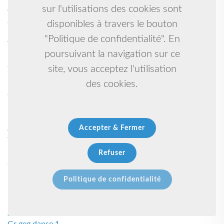
Arc 1
sur l'utilisations des cookies sont
Judo - ju jitsu 1
disponibles à travers le bouton
Danse et capoeira 1
"Politique de confidentialité". En
Volley-ball 1
poursuivant la navigation sur ce
Promouvoir les actions pour garantir un meilleur avenir à
tous 1
site, vous acceptez l'utilisation
Karate kyudokan self defense 1
des cookies.
Judo taiso 1
Salle de sport 1
Rugby à xv 1
Aïkido yoga chinois taichi 1
Accepter & Fermer
Tir à l’arc 1
Kenpo 1
Refuser
Course à pied 1
Plongée sous-marine 1
Politique de confidentialité
Baby gym 1
Muay thai 1
gym garçon 1