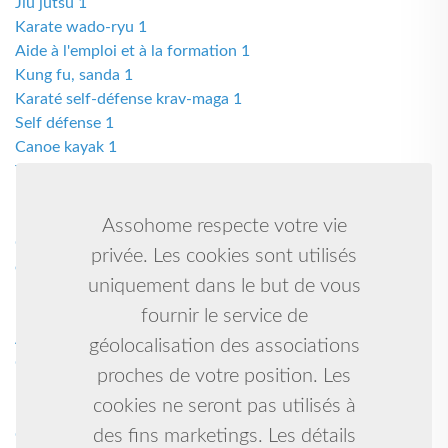
Jiu jutsu 1
Karate wado-ryu 1
Aide à l'emploi et à la formation 1
Kung fu, sanda 1
Karaté self-défense krav-maga 1
Self défense 1
Canoe kayak 1
Tir a l'arc a poulie 1
Musculation-fitness-aviron indoor 1
Karate qi gong 1
Assohome respecte votre vie
Chant 1
privée. Les cookies sont utilisés
écoute entraide 1
uniquement dans le but de vous
Eric 1
fournir le service de
Marwan 1
Associatiobn d' entraide et de solidarité 1
géolocalisation des associations
Cso 1
proches de votre position. Les
Karate, self defense, ju jitsu, arts martiaux, kobudo, arts
cookies ne seront pas utilisés à
martiaux 1
des fins marketings. Les détails
Gynmastique 1