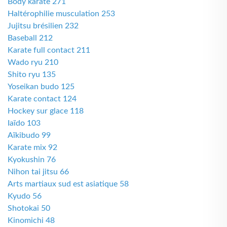
Body karate 271
Haltérophilie musculation 253
Jujitsu brésilien 232
Baseball 212
Karate full contact 211
Wado ryu 210
Shito ryu 135
Yoseikan budo 125
Karate contact 124
Hockey sur glace 118
Iaïdo 103
Aïkibudo 99
Karate mix 92
Kyokushin 76
Nihon tai jitsu 66
Arts martiaux sud est asiatique 58
Kyudo 56
Shotokai 50
Kinomichi 48