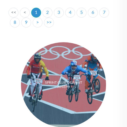
<<
<
1
2
3
4
5
6
7
8
9
>
>>
SPRINT CLUB DE SAINT
JOSEPH