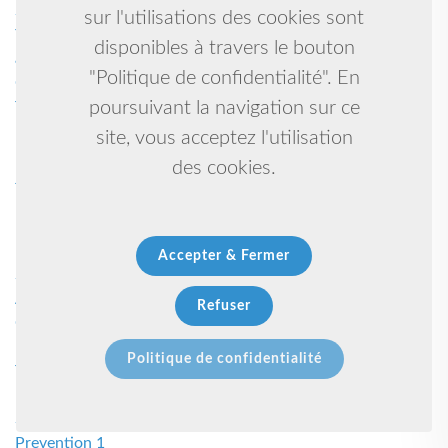
Scout 1
sur l'utilisations des cookies sont
Yoga, accompagnement énergétique, chamanique,
disponibles à travers le bouton
artistique 1
"Politique de confidentialité". En
Gymnastique rythmique 1
poursuivant la navigation sur ce
Taekwondo hapkido self defense 1
Boutique solidaire 1
site, vous acceptez l'utilisation
Lutte bretonne 1
des cookies.
Judo ju-jitsu brésilien 1
Lutte libre 1
Kungfu-taiji-qigong-self défense 1
Basket-ball 1
Accepter & Fermer
Self défense /penchak silat 1
Athletisme 1
Refuser
Gymnastique artistique 1
Boxen 1
Politique de confidentialité
Tennis 1
10 1
Sports 1
Prevention 1