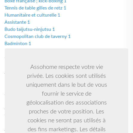
Boxe française ; kick-boxing 1
Tennis de table gilles de retz 1
Humanitaire et culturelle 1
Assistante 1
Budo taijutsu-ninjutsu 1
Cosmopolitan club de taverny 1
Badminton 1
Musique et de danse 1
Country, danse en ligne, danse de salon 1
Natation 1
Assohome respecte votre vie
Asbl 1
privée. Les cookies sont utilisés
Rafting-kayak-rando aqua 1
uniquement dans le but de vous
Danse country 1
fournir le service de
Jiu jitsu brésilien, grappling 1
Natation synchronisée 1
géolocalisation des associations
Abel 1
proches de votre position. Les
Gymnastique artistique féminine et baby gym 1
cookies ne seront pas utilisés à
Rugby à xv 1
des fins marketings. Les détails
Aïkido yoga chinois taichi 1