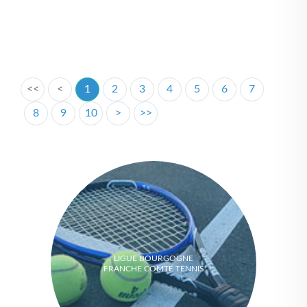
<<
<
1
2
3
4
5
6
7
8
9
10
>
>>
LIGUE BOURGOGNE
FRANCHE COMTE TENNIS