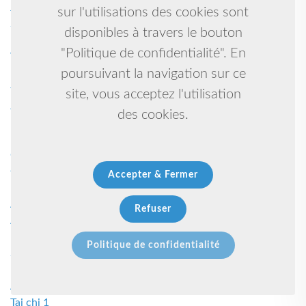
Judo taiso 1
sur l'utilisations des cookies sont
Salle de sport 1
disponibles à travers le bouton
Karate kyudokan self defense 1
"Politique de confidentialité". En
Volley-ball 1
poursuivant la navigation sur ce
Promouvoir les actions pour garantir un meilleur avenir à
tous 1
site, vous acceptez l'utilisation
Judo - ju jitsu 1
des cookies.
Basket 1
Danse et capoeira 1
Georges 1
Grandidier 1
Accepter & Fermer
Kick boxing, muaythai, mma 1
Arts martiaux 1
Refuser
Aucun 1
Route 1
Politique de confidentialité
Sport, art, culture, sociale, environnement, dÉcouerte,
patrimoine, caribÉen? 1
Arc 1
Tai chi 1