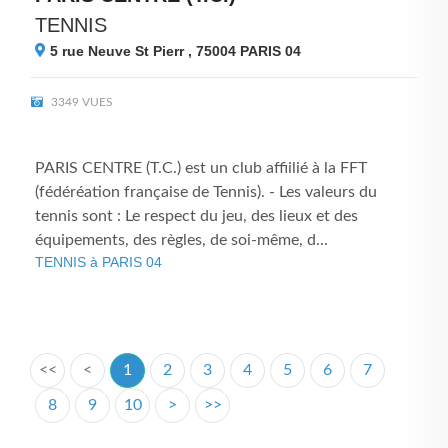
TENNIS
5 rue Neuve St Pierr , 75004
PARIS 04
3349 VUES
PARIS CENTRE (T.C.) est un club affiilié à la FFT
(fédéréation française de Tennis). - Les valeurs du
tennis sont : Le respect du jeu, des lieux et des
équipements, des règles, de soi-même, d...
TENNIS à PARIS 04
<<
<
1
2
3
4
5
6
7
8
9
10
>
>>