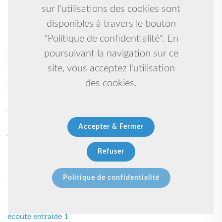
10 1
sur l'utilisations des cookies sont
Scout 1
disponibles à travers le bouton
Karate, self defense, ju jitsu, arts martiaux, kobudo, arts
"Politique de confidentialité". En
martiaux 1
Gynmastique 1
poursuivant la navigation sur ce
Cso 1
site, vous acceptez l'utilisation
Taekwondo hapkido self defense 1
des cookies.
Gymnastique rythmique 1
Yoga, accompagnement énergétique, chamanique,
artistique 1
Boutique solidaire 1
Accepter & Fermer
Judo ju-jitsu brésilien 1
Lutte bretonne 1
Refuser
Self défense 1
Karate qi gong 1
Politique de confidentialité
Canoe kayak 1
Tir a l'arc a poulie 1
Chant 1
écoute entraide 1