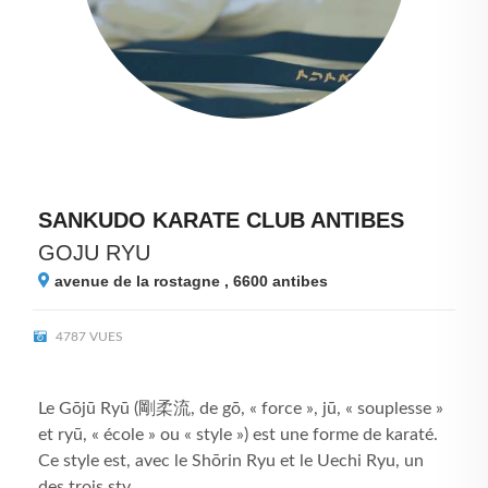
SANKUDO KARATE CLUB ANTIBES
GOJU RYU
avenue de la rostagne , 6600
antibes
4787 VUES
Le Gōjū Ryū (剛柔流, de gō, « force », jū, « souplesse »
et ryū, « école » ou « style ») est une forme de karaté.
Ce style est, avec le Shōrin Ryu et le Uechi Ryu, un
des trois sty...