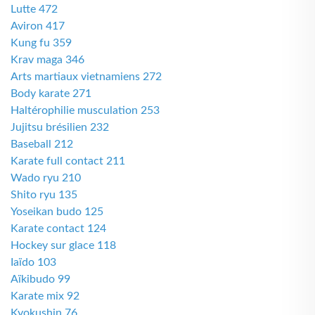
Lutte 472
Aviron 417
Kung fu 359
Krav maga 346
Arts martiaux vietnamiens 272
Body karate 271
Haltérophilie musculation 253
Jujitsu brésilien 232
Baseball 212
Karate full contact 211
Wado ryu 210
Shito ryu 135
Yoseikan budo 125
Karate contact 124
Hockey sur glace 118
Iaïdo 103
Aïkibudo 99
Karate mix 92
Kyokushin 76