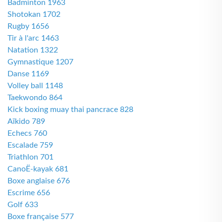
Badminton 1963
Shotokan 1702
Rugby 1656
Tir à l'arc 1463
Natation 1322
Gymnastique 1207
Danse 1169
Volley ball 1148
Taekwondo 864
Kick boxing muay thai pancrace 828
Aïkido 789
Echecs 760
Escalade 759
Triathlon 701
CanoË-kayak 681
Boxe anglaise 676
Escrime 656
Golf 633
Boxe française 577