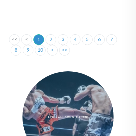
<<
<
1
2
3
4
5
6
7
8
9
10
>
>>
LEROYAL KARATE CLUB