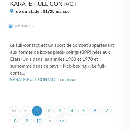
KARATE FULL CONTACT
rue du stade , 91720
maisse
4313 VUES
Le full-contact est un sport de combat appartenant
aux formes de boxes pieds-poings (BPP) nées aux
États-Unis dans les années 1960 et 1970 et
surnommé dans ce pays « kick-boxing ». Le full-
conta...
KARATE FULL CONTACT à maisse
<<
<
1
2
3
4
5
6
7
8
9
10
>
>>