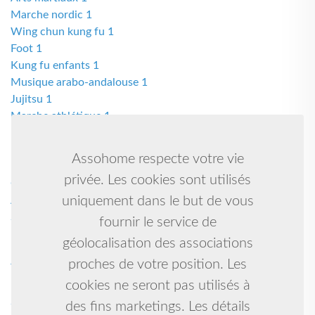
Marche nordic 1
Wing chun kung fu 1
Foot 1
Kung fu enfants 1
Musique arabo-andalouse 1
Jujitsu 1
Marche athlétique 1
Muay thai kick boxing k1 1
Kungfu-taiji-qigong-self défense 1
Assohome respecte votre vie
Lutte libre 1
privée. Les cookies sont utilisés
Gymnastique artistique 1
uniquement dans le but de vous
Athletisme 1
Self défense /penchak silat 1
fournir le service de
Basket-ball 1
géolocalisation des associations
Boxen 1
proches de votre position. Les
Tennis 1
cookies ne seront pas utilisés à
Prevention 1
Sports 1
des fins marketings. Les détails