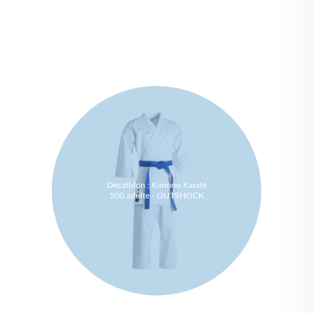
Decathlon : Kimono Karaté
500 adulte - OUTSHOCK