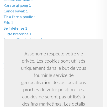
Karate qi gong 1
Canoe kayak 1
Tir a l'arc a poulie 1
Eric 1
Self défense 1
Lutte bretonne 1
Judo ju-jitsu brésilien 1
Boutique solidaire 1
Taekwondo hapkido self defense 1
Assohome respecte votre vie
Yoga, accompagnement énergétique, chamanique,
privée. Les cookies sont utilisés
artistique 1
uniquement dans le but de vous
Gymnastique rythmique 1
Scout 1
fournir le service de
Cso 1
géolocalisation des associations
Karate, self defense, ju jitsu, arts martiaux, kobudo, arts
proches de votre position. Les
martiaux 1
cookies ne seront pas utilisés à
Gynmastique 1
Prevention 1
des fins marketings. Les détails