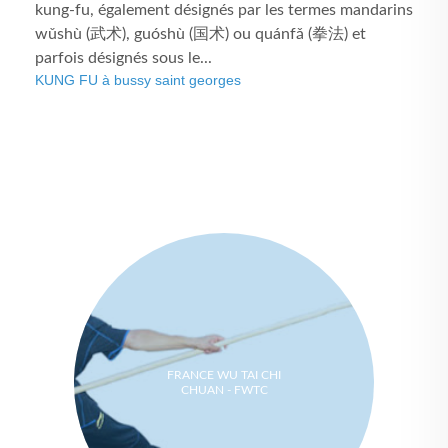
kung-fu, également désignés par les termes mandarins
wǔshù (武术), guóshù (国术) ou quánfǎ (拳法) et
parfois désignés sous le...
KUNG FU à bussy saint georges
FRANCE WU TAI CHI
CHUAN - FWTC