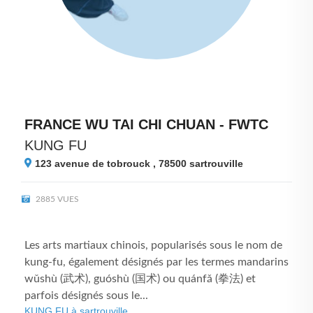
FRANCE WU TAI CHI CHUAN - FWTC
KUNG FU
123 avenue de tobrouck , 78500
sartrouville
2885 VUES
Les arts martiaux chinois, popularisés sous le nom de
kung-fu, également désignés par les termes mandarins
wǔshù (武术), guóshù (国术) ou quánfǎ (拳法) et
parfois désignés sous le...
KUNG FU à sartrouville