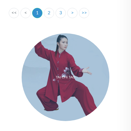
<<
<
1
2
3
>
>>
TAI CHI TAO