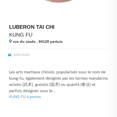
LUBERON TAI CHI
KUNG FU
rue du stade , 84120
pertuis
3450 VUES
Les arts martiaux chinois, popularisés sous le nom de
kung-fu, également désignés par les termes mandarins
wǔshù (武术), guóshù (国术) ou quánfǎ (拳法) et
parfois désignés sous le...
KUNG FU à pertuis