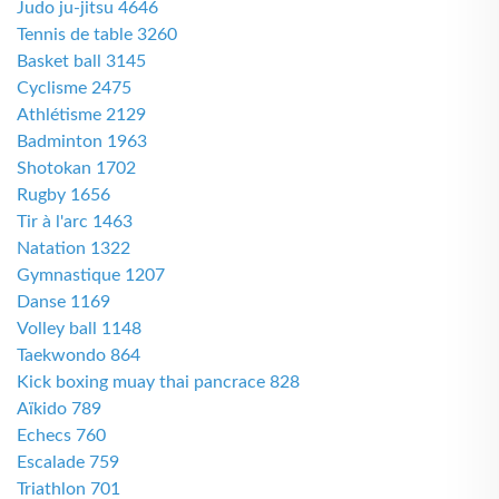
Judo ju-jitsu 4646
Tennis de table 3260
Basket ball 3145
Cyclisme 2475
Athlétisme 2129
Badminton 1963
Shotokan 1702
Rugby 1656
Tir à l'arc 1463
Natation 1322
Gymnastique 1207
Danse 1169
Volley ball 1148
Taekwondo 864
Kick boxing muay thai pancrace 828
Aïkido 789
Echecs 760
Escalade 759
Triathlon 701