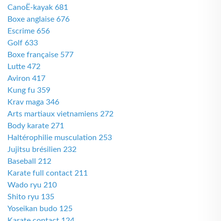
CanoË-kayak 681
Boxe anglaise 676
Escrime 656
Golf 633
Boxe française 577
Lutte 472
Aviron 417
Kung fu 359
Krav maga 346
Arts martiaux vietnamiens 272
Body karate 271
Haltérophilie musculation 253
Jujitsu brésilien 232
Baseball 212
Karate full contact 211
Wado ryu 210
Shito ryu 135
Yoseikan budo 125
Karate contact 124