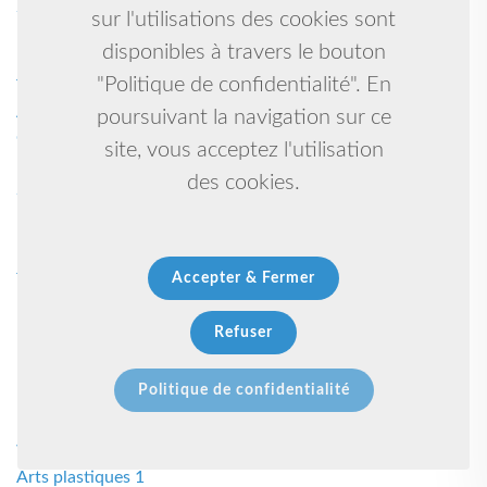
Sports 1
sur l'utilisations des cookies sont
10 1
disponibles à travers le bouton
Boxen 1
"Politique de confidentialité". En
Tennis 1
Athletisme 1
poursuivant la navigation sur ce
Gymnastique artistique 1
site, vous acceptez l'utilisation
Basket-ball 1
des cookies.
Self défense /penchak silat 1
Lutte libre 1
Kungfu-taiji-qigong-self défense 1
Jujitsu 1
Accepter & Fermer
Muay thai kick boxing k1 1
Foot 1
Refuser
Kung fu enfants 1
Musique arabo-andalouse 1
Politique de confidentialité
Marche nordic 1
Marche athlétique 1
Wing chun kung fu 1
Arts plastiques 1