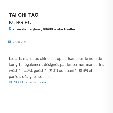
TAI CHI TAO
KUNG FU
2 rue de l eglise , 68480
wolschwiller
2680 VUES
Les arts martiaux chinois, popularisés sous le nom de
kung-fu, également désignés par les termes mandarins
wǔshù (武术), guóshù (国术) ou quánfǎ (拳法) et
parfois désignés sous le...
KUNG FU à wolschwiller