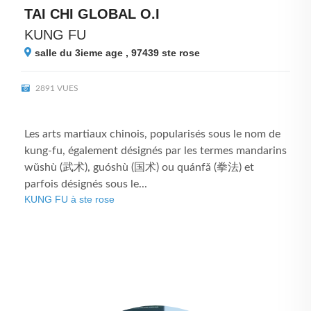
TAI CHI GLOBAL O.I
KUNG FU
salle du 3ieme age , 97439
ste rose
2891 VUES
Les arts martiaux chinois, popularisés sous le nom de
kung-fu, également désignés par les termes mandarins
wǔshù (武术), guóshù (国术) ou quánfǎ (拳法) et
parfois désignés sous le...
KUNG FU à ste rose