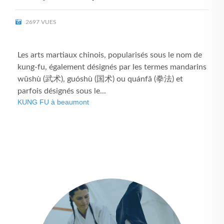
2697 VUES
Les arts martiaux chinois, popularisés sous le nom de
kung-fu, également désignés par les termes mandarins
wǔshù (武术), guóshù (国术) ou quánfǎ (拳法) et
parfois désignés sous le...
KUNG FU à beaumont